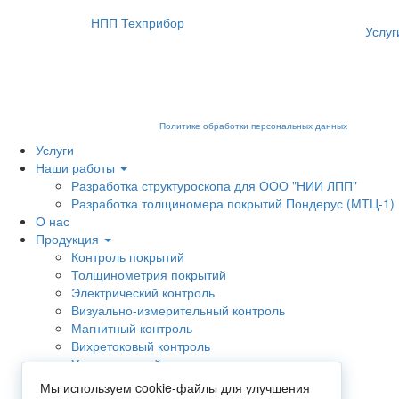
НПП Техприбор
Услуг
Мы используем cookies для сбора пользовательских данных — они пом
отключите сохранение cookies в настройках вашего браузера. На са
ознакомиться в
Политике обработки персональных данных
.
Услуги
Наши работы
Разработка структуроскопа для ООО "НИИ ЛПП"
Разработка толщиномера покрытий Пондерус (МТЦ-1)
О нас
Продукция
Контроль покрытий
Толщинометрия покрытий
Электрический контроль
Визуально-измерительный контроль
Магнитный контроль
Вихретоковый контроль
Ультразвуковой контроль
Структуроскопы
Мы используем cookie-файлы для улучшения