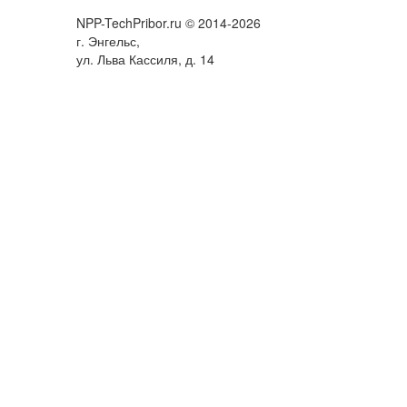
NPP-TechPribor.ru © 2014-2026
г. Энгельс,
ул. Льва Кассиля, д. 14
тесь на обработку таких данных. Чтобы отказаться от обработки,
ных данных и мерах по обеспечению их безопасности можно