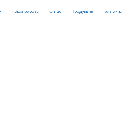
и
Наши работы
О нас
Продукция
Контакты
огают нам настраивать рекламу и анализировать трафик. Оставаясь на сайте, вы соглашае
йте используются рекомендательные технологии. С информацией об обработке персональ