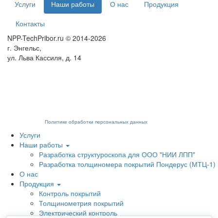
Услуги
Наши работы
О нас
Продукция
Контакты
NPP-TechPribor.ru © 2014-2026
г. Энгельс,
ул. Льва Кассиля, д. 14
Мы используем cookies для сбора пользовательских данных — они помогают нам
настраивать рекламу и анализировать трафик. Оставаясь на сайте, вы
соглашаетесь на обработку таких данных. Чтобы отказаться от обработки,
отключите сохранение cookies в настройках вашего браузера. На сайте
используются рекомендательные технологии. С информацией об обработке
персональных данных и мерах по обеспечению их безопасности можно
ознакомиться в
Политике обработки персональных данных
.
Услуги
Наши работы
Разработка структуроскопа для ООО "НИИ ЛПП"
Разработка толщиномера покрытий Пондерус (МТЦ-1)
О нас
Продукция
Контроль покрытий
Толщинометрия покрытий
Электрический контроль