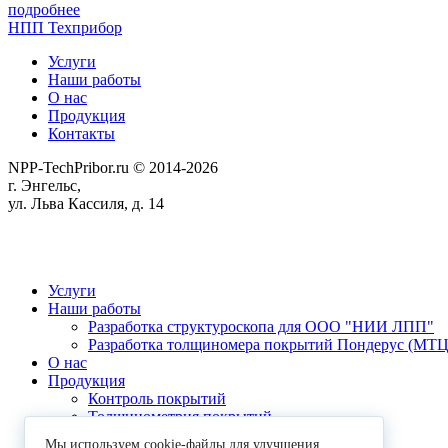
подробнее
НПП Техприбор
Услуги
Наши работы
О нас
Продукция
Контакты
NPP-TechPribor.ru © 2014-2026
г. Энгельс,
ул. Льва Кассиля, д. 14
Мы используем cookies для сбора пользовательских данных — они помогают нам настраивать рекламу и 
рекомендательные технологии. С информацией об обработке персональных данных и мерах по обеспеч
Услуги
Наши работы
Разработка структуроскопа для ООО "НИИ ЛПП"
Разработка толщиномера покрытий Пондерус (МТЦ
О нас
Продукция
Контроль покрытий
Толщинометрия покрытий
Электрический контроль
Мы используем cookie-файлы для улучшения