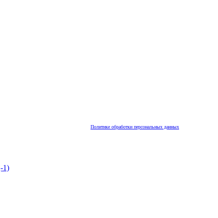
анализировать трафик. Оставаясь на сайте, вы соглашаетесь на обработку таких данных. Чтобы отказатьс
ению их безопасности можно ознакомиться в
Политике обработки персональных данных
.
-1)