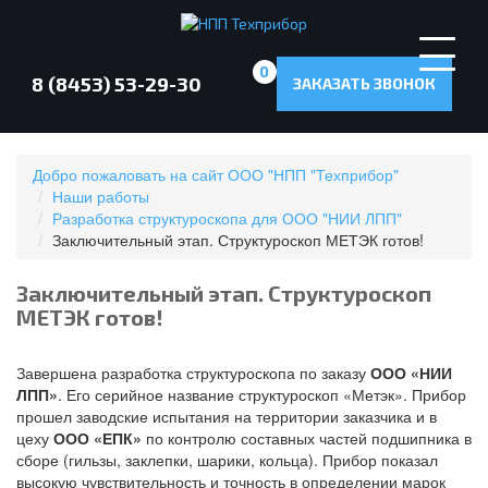
0
8 (8453) 53-29-30
ЗАКАЗАТЬ ЗВОНОК
Добро пожаловать на сайт ООО "НПП "Техприбор"
Наши работы
Разработка структуроскопа для ООО "НИИ ЛПП"
Заключительный этап. Структуроскоп МЕТЭК готов!
Заключительный этап. Структуроскоп
МЕТЭК готов!
Завершена разработка структуроскопа по заказу
ООО «НИИ
ЛПП»
. Его серийное название структуроскоп «Метэк». Прибор
прошел заводские испытания на территории заказчика и в
цеху
ООО «ЕПК»
по контролю составных частей подшипника в
сборе (гильзы, заклепки, шарики, кольца). Прибор показал
высокую чувствительность и точность в определении марок