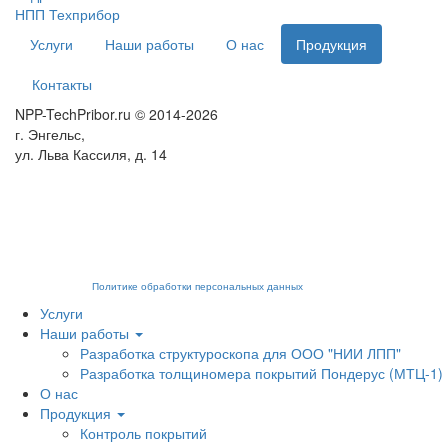
НПП Техприбор
Услуги
Наши работы
О нас
Продукция
Контакты
NPP-TechPribor.ru © 2014-2026
г. Энгельс,
ул. Льва Кассиля, д. 14
Мы используем cookies для сбора пользовательских данных — они помогают нам
настраивать рекламу и анализировать трафик. Оставаясь на сайте, вы
соглашаетесь на обработку таких данных. Чтобы отказаться от обработки,
отключите сохранение cookies в настройках вашего браузера. На сайте
используются рекомендательные технологии. С информацией об обработке
персональных данных и мерах по обеспечению их безопасности можно
ознакомиться в
Политике обработки персональных данных
.
Услуги
Наши работы
Разработка структуроскопа для ООО "НИИ ЛПП"
Разработка толщиномера покрытий Пондерус (МТЦ-1)
О нас
Продукция
Контроль покрытий