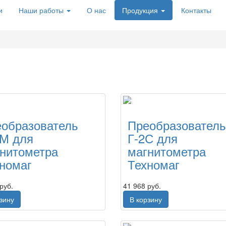
и
Наши работы
О нас
Продукция
Контакты
образователь
Преобразователь
1М для
Г-2С для
нитометра
магнитометра
номаг
Техномаг
руб.
41 968 руб.
рзину
В корзину