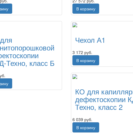
руб.
27 572 руб.
рзину
В корзину
 для
Чехол А1
нитопорошковой
3 172 руб.
ектоскопии
В корзину
-Техно, класс Б
уб.
рзину
КО для капилляр
дефектоскопии К
Техно, класс 2
6 039 руб.
В корзину