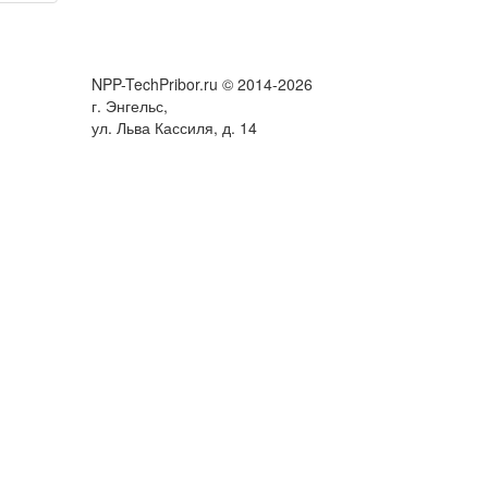
NPP-TechPribor.ru © 2014-2026
г. Энгельс,
ул. Льва Кассиля, д. 14
тесь на обработку таких данных. Чтобы отказаться от обработки,
ных данных и мерах по обеспечению их безопасности можно