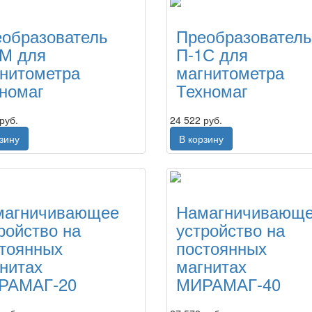
образователь
Преобразователь
2М для
П-1С для
нитометра
магнитометра
номаг
Техномаг
руб.
24 522 руб.
рзину
В корзину
магничивающее
Намагничивающ
ройство на
устройство на
тоянных
постоянных
нитах
магнитах
РАМАГ-20
МИРАМАГ-40