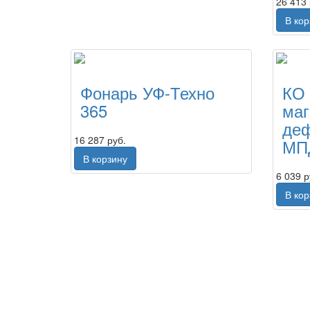
26 413 
В ко
Фонарь УФ-Техно
КО
365
маг
деф
16 287 руб.
МПД
В корзину
6 039 р
В ко