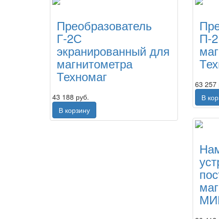
Преобразователь
Пре
Г-2С
П-
экранированный для
маг
магнитометра
Тех
Техномаг
63 257 
43 188 руб.
В ко
В корзину
На
уст
пос
маг
МИ