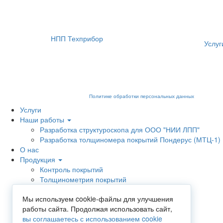
НПП Техприбор
Услуг
Мы используем cookies для сбора пользовательских данных — они пом
отключите сохранение cookies в настройках вашего браузера. На са
ознакомиться в
Политике обработки персональных данных
.
Услуги
Наши работы
Разработка структуроскопа для ООО "НИИ ЛПП"
Разработка толщиномера покрытий Пондерус (МТЦ-1)
О нас
Продукция
Контроль покрытий
Толщинометрия покрытий
Электрический контроль
Мы используем cookie-файлы для улучшения
Визуально-измерительный контроль
работы сайта. Продолжая использовать сайт,
Магнитный контроль
вы соглашаетесь с использованием cookie
Вихретоковый контроль