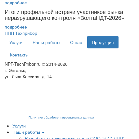
подробнее
Итоги профильной встречи участников рынка
неразрушающего контроля «ВолгаНДТ-2026»
подробнее
НПП Техприбор
Услуги
Наши работы
О нас
Продукция
Контакты
NPP-TechPribor.ru © 2014-2026
г. Энгельс,
ул. Льва Кассиля, д. 14
Мы используем cookies для сбора пользовательских данных — они помогают нам
настраивать рекламу и анализировать трафик. Оставаясь на сайте, вы
соглашаетесь на обработку таких данных. Чтобы отказаться от обработки,
отключите сохранение cookies в настройках вашего браузера. На сайте
используются рекомендательные технологии. С информацией об обработке
персональных данных и мерах по обеспечению их безопасности можно
ознакомиться в
Политике обработки персональных данных
.
Услуги
Наши работы
Разработка структуроскопа для ООО "НИИ ЛПП"