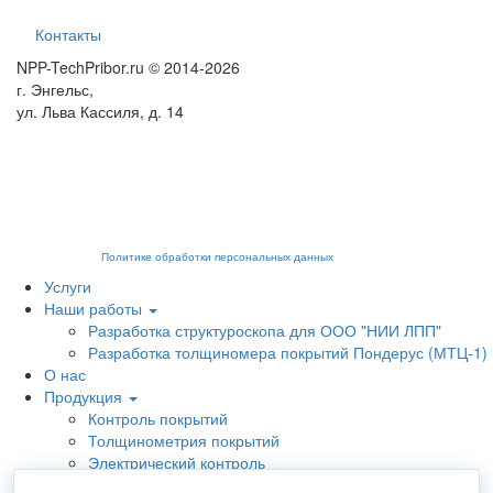
Контакты
NPP-TechPribor.ru © 2014-2026
г. Энгельс,
ул. Льва Кассиля, д. 14
Мы используем cookies для сбора пользовательских данных — они помогают нам
настраивать рекламу и анализировать трафик. Оставаясь на сайте, вы
соглашаетесь на обработку таких данных. Чтобы отказаться от обработки,
отключите сохранение cookies в настройках вашего браузера. На сайте
используются рекомендательные технологии. С информацией об обработке
персональных данных и мерах по обеспечению их безопасности можно
ознакомиться в
Политике обработки персональных данных
.
Услуги
Наши работы
Разработка структуроскопа для ООО "НИИ ЛПП"
Разработка толщиномера покрытий Пондерус (МТЦ-1)
О нас
Продукция
Контроль покрытий
Толщинометрия покрытий
Электрический контроль
Визуально-измерительный контроль