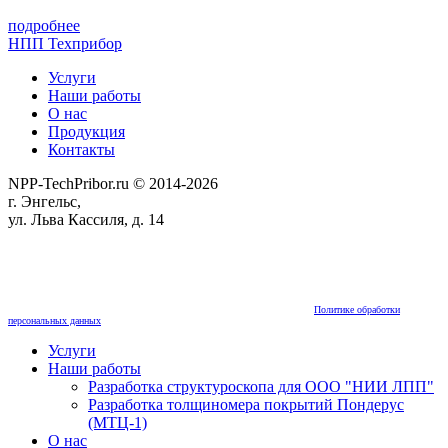
подробнее
НПП Техприбор
Услуги
Наши работы
О нас
Продукция
Контакты
NPP-TechPribor.ru © 2014-2026
г. Энгельс,
ул. Льва Кассиля, д. 14
Мы используем cookies для сбора пользовательских данных — они помогают нам настраивать
рекламу и анализировать трафик. Оставаясь на сайте, вы соглашаетесь на обработку таких данных.
Чтобы отказаться от обработки, отключите сохранение cookies в настройках вашего браузера. На
сайте используются рекомендательные технологии. С информацией об обработке персональных
данных и мерах по обеспечению их безопасности можно ознакомиться в
Политике обработки
персональных данных
.
Услуги
Наши работы
Разработка структуроскопа для ООО "НИИ ЛПП"
Разработка толщиномера покрытий Пондерус
(МТЦ-1)
О нас