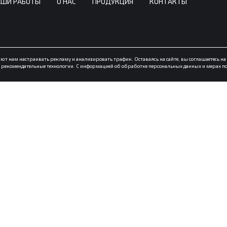
АШИ РАБОТЫ
О НАС
ПРОДУКЦИЯ
КОНТАКТЫ
ют нам настраивать рекламу и анализировать трафик. Оставаясь на сайте, вы соглашаетесь н
ся рекомендательные технологии. С информацией об обработке персональных данных и мерах п