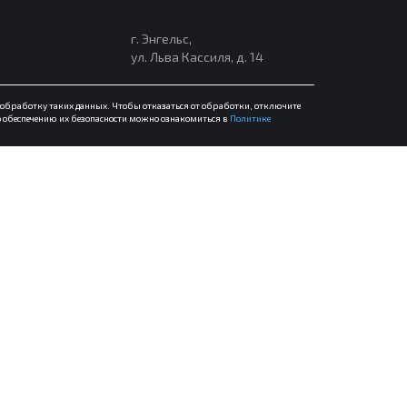
г. Энгельс,
ул. Льва Кассиля, д. 14
а обработку таких данных. Чтобы отказаться от обработки, отключите
о обеспечению их безопасности можно ознакомиться в
Политике