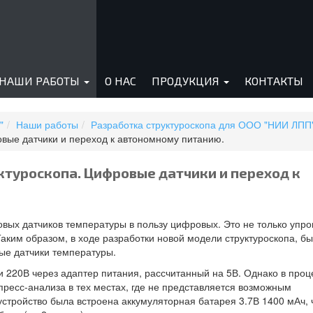
НАШИ РАБОТЫ
О НАС
ПРОДУКЦИЯ
КОНТАКТЫ
"
Наши работы
Разработка структуроскопа для ООО "НИИ ЛПП
овые датчики и переход к автономному питанию.
ктуроскопа. Цифровые датчики и переход к
овых датчиков температуры в пользу цифровых. Это не только упр
Таким образом, в ходе разработки новой модели структуроскопа, б
ые датчики температуры.
и 220В через адаптер питания, рассчитанный на 5В. Однако в проц
ресс-анализа в тех местах, где не представляется возможным
устройство была встроена аккумуляторная батарея 3.7В 1400 мАч, 