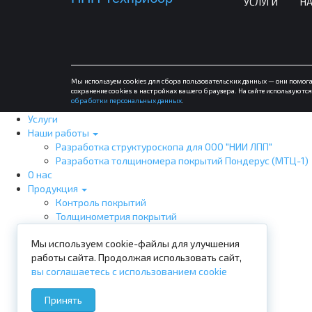
УСЛУГИ
Н
Мы используем cookies для сбора пользовательских данных — они помога
сохранение cookies в настройках вашего браузера. На сайте используют
обработки персональных данных
.
Услуги
Наши работы
Разработка структуроскопа для ООО "НИИ ЛПП"
Разработка толщиномера покрытий Пондерус (МТЦ-1)
О нас
Продукция
Контроль покрытий
Толщинометрия покрытий
Электрический контроль
Мы используем cookie-файлы для улучшения
Визуально-измерительный контроль
работы сайта. Продолжая использовать сайт,
Магнитный контроль
вы соглашаетесь с использованием cookie
Вихретоковый контроль
Ультразвуковой контроль
Принять
Структуроскопы