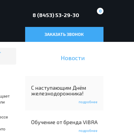
0
8 (8453) 53-29-30
ЗАКАЗАТЬ ЗВОНОК
"
Новости
С наступающим Днём
железнодорожника!
ощает
ыли
подробнее
ессе
Обучение от бренда ViBRA
что
подробнее