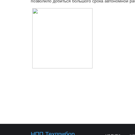
позволило добиться большого срока автономной раб
НПП Техприбор